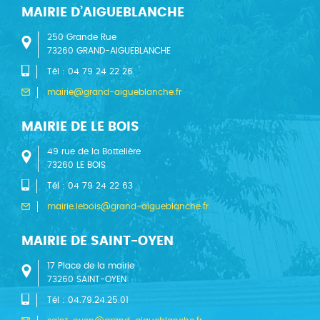
MAIRIE D’AIGUEBLANCHE
250 Grande Rue
73260 GRAND-AIGUEBLANCHE
Tél : 04 79 24 22 26
mairie@grand-aigueblanche.fr
MAIRIE DE LE BOIS
49 rue de la Bottelière
73260 LE BOIS
Tél : 04 79 24 22 63
mairie.lebois@grand-aigueblanche.fr
MAIRIE DE SAINT-OYEN
17 Place de la mairie
73260 SAINT-OYEN
Tél : 04.79.24.25.01